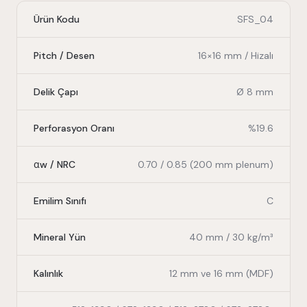
Ürün Kodu
SFS_04
Pitch / Desen
16×16 mm / Hizalı
Delik Çapı
Ø 8 mm
Perforasyon Oranı
%19.6
αw / NRC
0.70 / 0.85 (200 mm plenum)
Emilim Sınıfı
C
Mineral Yün
40 mm / 30 kg/m³
Kalınlık
12 mm ve 16 mm (MDF)