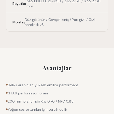
512×1390 / 672×1390 / 512×2780 / 672×2780
Boyutlar
mm
Düz görünür / Gevşek kiniş / Yarı gizli / Gizli
Montaj
hareketli v6
Avantajlar
Delikli ailenin en yüksek emilim performansı
%19.6 perforasyon oranı
200 mm plenumda αw 0.70 / NRC 0.85
Yoğun ses ortamları için tercih edilir