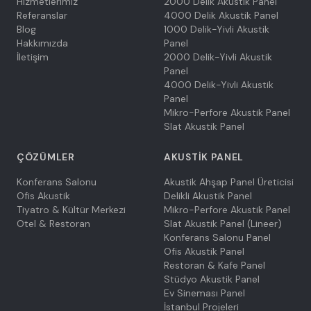
Hizmetlerimiz
2000 Delik Akustik Panel
Referanslar
4000 Delik Akustik Panel
Blog
1000 Delik-Yivli Akustik
Hakkımızda
Panel
İletişim
2000 Delik-Yivli Akustik
Panel
4000 Delik-Yivli Akustik
Panel
Mikro-Perfore Akustik Panel
Slat Akustik Panel
ÇÖZÜMLER
AKUSTIK PANEL
Konferans Salonu
Akustik Ahşap Panel Üreticisi
Ofis Akustik
Delikli Akustik Panel
Tiyatro & Kültür Merkezi
Mikro-Perfore Akustik Panel
Otel & Restoran
Slat Akustik Panel (Lineer)
Konferans Salonu Panel
Ofis Akustik Panel
Restoran & Kafe Panel
Stüdyo Akustik Panel
Ev Sineması Panel
İstanbul Projeleri