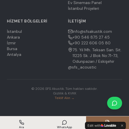
Ev Sineması Panel
İstanbul Projeleri
HIZMET BÖLGELERI
İLETIŞIM
İstanbul
info@sfsakustik.com
Ankara
+90 546 875 27 45
İzmir
+90 222 606 05 80
Bursa
75. Yıl Mh. Teksan San. Sit.
Antalya
11225 Sk. J Blok No:71-73,
Odunpazarı / Eskişehir
@sfs_acoustic
©
2026
SFS Akustik.
Tüm hakları saklıdır.
Gizlilik & KVKK
Teklif Alın →
Edit with
Ara
WhatsApp
Teklif Al