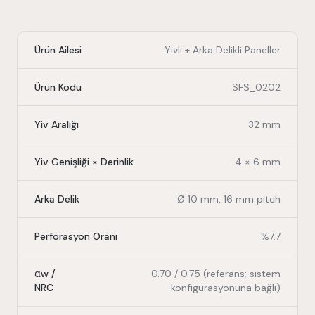
Ürün Ailesi
Yivli + Arka Delikli Paneller
Ürün Kodu
SFS_0202
Yiv Aralığı
32 mm
Yiv Genişliği × Derinlik
4 × 6 mm
Arka Delik
Ø 10 mm, 16 mm pitch
Perforasyon Oranı
%7.7
αw /
0.70 / 0.75 (referans; sistem
NRC
konfigürasyonuna bağlı)