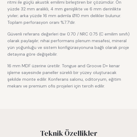
ritmi ile güçlü akustik emilimi birleştiren bir çözümdür. Ön
yüzde 32 mm aralıklı, 4 mm genişlikte ve 6 mm derinlikte
yivler; arka yüzde 16 mm adımla Ø10 mm delikler bulunur.
Toplam perforasyon oranı %7.7'dir.
Güvenli referans değerleri αw 0.70 / NRC 0.75 (C emilim sınıfı)
olarak paylaşılır; nihai performans plenum mesafesi, mineral
yün yoğunluğu ve sistem konfigürasyonuna bağlı olarak proje
detayına göre değişebilir.
16 mm MDF üzerine üretilir. Tongue and Groove D+ kenar
işleme sayesinde paneller sürekli bir yüzey oluşturacak
şekilde monte edilir. Konferans salonu, oditoryum, eğitim
mekanı ve premium ofis projeleri için tercih edilir.
Teknik Özellikler