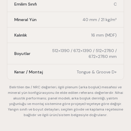
Emilim Sınıfı
C
Mineral Yün
40 mm / 21 kg/m³
Kalınlık
16 mm (MDF)
512×1390 / 672×1390 / 512×2780 /
Boyutlar
672×2780 mm
Kenar / Montaj
Tongue & Groove D+
Belirtilen αw / NRC değerleri, ilgili plenum (arka boşluk) mesafesi ve
mineral yün konfigürasyonu ile elde edilen referans değerlerdir. Nihai
akustik performans; panel modeli, arka boşluk derinliği, yalıtım
yoğunluğu ve montaj sistemine göre projeye/reçeteye göre değişir.
Yangın sınıfı ve boyut detayları, seçilen gövde ve kaplama reçetesine
bağlıdır ve ilgili ürün/sistem belgesiyle doğrulanır.