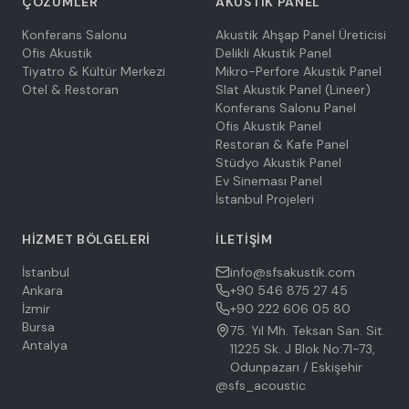
ÇÖZÜMLER
AKUSTIK PANEL
Konferans Salonu
Akustik Ahşap Panel Üreticisi
Ofis Akustik
Delikli Akustik Panel
Tiyatro & Kültür Merkezi
Mikro-Perfore Akustik Panel
Otel & Restoran
Slat Akustik Panel (Lineer)
Konferans Salonu Panel
Ofis Akustik Panel
Restoran & Kafe Panel
Stüdyo Akustik Panel
Ev Sineması Panel
İstanbul Projeleri
HIZMET BÖLGELERI
İLETIŞIM
İstanbul
info@sfsakustik.com
Ankara
+90 546 875 27 45
İzmir
+90 222 606 05 80
Bursa
75. Yıl Mh. Teksan San. Sit.
Antalya
11225 Sk. J Blok No:71-73,
Odunpazarı / Eskişehir
@sfs_acoustic