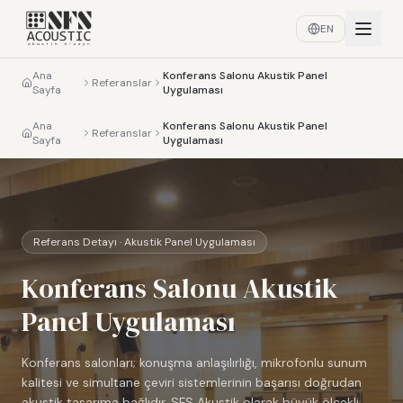
EN
Ana
Konferans Salonu Akustik Panel
Referanslar
Sayfa
Uygulaması
Ana
Konferans Salonu Akustik Panel
Referanslar
Sayfa
Uygulaması
Referans Detayı · Akustik Panel Uygulaması
Konferans Salonu Akustik
Panel Uygulaması
Konferans salonları; konuşma anlaşılırlığı, mikrofonlu sunum
kalitesi ve simultane çeviri sistemlerinin başarısı doğrudan
akustik tasarıma bağlıdır. SFS Akustik olarak büyük ölçekli