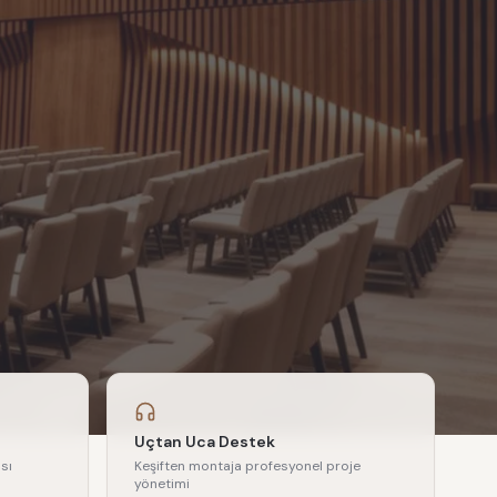
Uçtan Uca Destek
sı
Keşiften montaja profesyonel proje
yönetimi