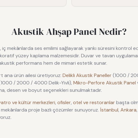
Akustik Ahşap Panel Nedir?
, iç mekânlarda ses emilimi sağlayarak yankı süresini kontrol
n dekoratif yüzey kaplama malzemesidir. Duvar ve tavan uygulamal
 akustik performans hem de mimari estetik sunar.
t ana ürün ailesi üretiyoruz:
Delikli Akustik Paneller
(1000 / 20
1000 / 2000 / 4000 Delik-Yivli),
Mikro-Perfore Akustik Panel
ama, desen ve boyut seçenekleri sunulmaktadır.
yatro ve kültür merkezleri
,
ofisler
,
otel ve restoranlar
başta olm
 mekânlarda proje bazlı çözümler sunuyoruz.
İstanbul
,
Ankara
yoruz.