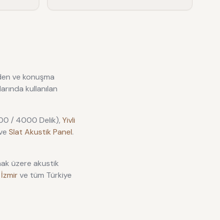
 eden ve konuşma
arında kullanılan
00 / 4000 Delik),
Yivli
ve
Slat Akustik Panel
.
ak üzere akustik
,
İzmir
ve tüm Türkiye