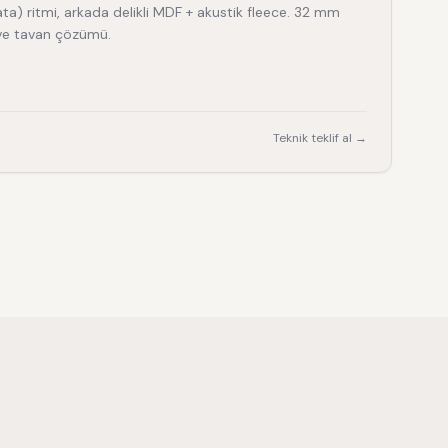
ta) ritmi, arkada delikli MDF + akustik fleece. 32 mm
r ve tavan çözümü.
Teknik teklif al →