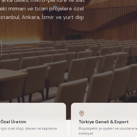
 arka delikli, mikro-perfore ve slat
ki mimari ve ticari projelere özel
stanbul, Ankara, İzmir ve yurt dışı
 Özel Üretim
Türkiye Geneli & Export
 için özel ölçü, desen ve kaplama
Büyükşehir projeleri ve uluslarara
sevkiyat