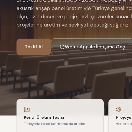
SFS Akustik; delikli (1000 / 2000 / 4000), yivli +
akustik ahşap panel üretimiyle Türkiye genelinde
ölçü, özel desen ve proje bazlı çözümler sunar. İ
projelerine üretim ve sevkiyat desteği sağlarız.
Teklif Al
WhatsApp ile İletişime Geç
Kendi Üretim Tesisi
Projeye
Türkiye'de kendi fabrikamızda üretim
Her proje