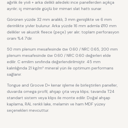
ağırlık ile yivli + arka delikli ailedeki ince panellerden açıkça
ayrılır; iç mimaride güçlü bir mimari slat hattı sunar.
Görünen yüzde 32 mm aralıklı, 3 mm genişlikte ve 6 mm
derinlikte yivler bulunur. Arka yüzde 16 mm adımla Ø10 mm
delikler ve akustik fleece (peçe) yer alır; toplam perforasyon
oranı %4.7'dir.
50 mm plenum mesafesinde αw 0.60 / NRC 0.65, 200 mm
plenum mesafesinde αw 0.60 / NRC 0.60 değerleri elde
edilir. C emilim sınıfında değerlendirilmiştir. 45 mm
kalınlığında 21 kg/m³ mineral yün ile optimum performans
sağlanır.
Tongue and Groove D+ kenar işleme ile birleştirilen paneller,
duvarda omega profil, ahşap çıta veya klips; tavanda T24
standart sistem veya klips ile monte edilir. Doğal ahşap
kaplama, RAL renkli lake, melamin ve ham MDF yüzey
seçenekleri mevcuttur.