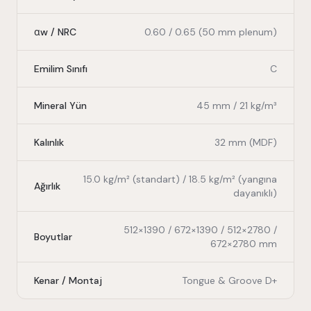
αw / NRC
0.60 / 0.65 (50 mm plenum)
Emilim Sınıfı
C
Mineral Yün
45 mm / 21 kg/m³
Kalınlık
32 mm (MDF)
15.0 kg/m² (standart) / 18.5 kg/m² (yangına
Ağırlık
dayanıklı)
512×1390 / 672×1390 / 512×2780 /
Boyutlar
672×2780 mm
Kenar / Montaj
Tongue & Groove D+