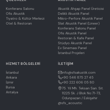
Konferans Salonu
Akustik Ahşap Panel Üreticisi
Ofis Akustik
Delikli Akustik Panel
Tiyatro & Kültür Merkezi
Mikro-Perfore Akustik Panel
Otel & Restoran
Slat Akustik Panel (Lineer)
Konferans Salonu Panel
Ofis Akustik Panel
Restoran & Kafe Panel
Stüdyo Akustik Panel
Ev Sineması Panel
İstanbul Projeleri
HIZMET BÖLGELERI
İLETIŞIM
İstanbul
info@sfsakustik.com
Ankara
+90 546 875 27 45
İzmir
+90 222 606 05 80
Bursa
75. Yıl Mh. Teksan San. Sit.
Antalya
11225 Sk. J Blok No:71-73,
Odunpazarı / Eskişehir
@sfs_acoustic