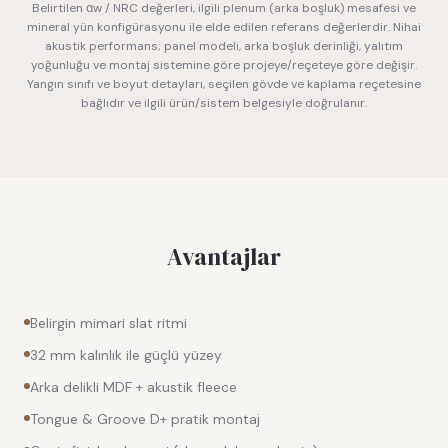
Belirtilen αw / NRC değerleri, ilgili plenum (arka boşluk) mesafesi ve
mineral yün konfigürasyonu ile elde edilen referans değerlerdir. Nihai
akustik performans; panel modeli, arka boşluk derinliği, yalıtım
yoğunluğu ve montaj sistemine göre projeye/reçeteye göre değişir.
Yangın sınıfı ve boyut detayları, seçilen gövde ve kaplama reçetesine
bağlıdır ve ilgili ürün/sistem belgesiyle doğrulanır.
Avantajlar
Belirgin mimari slat ritmi
32 mm kalınlık ile güçlü yüzey
Arka delikli MDF + akustik fleece
Tongue & Groove D+ pratik montaj