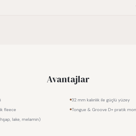
Avantajlar
i
32 mm kalınlık ile güçlü yüzey
ik fleece
Tongue & Groove D+ pratik mon
ahşap, lake, melamin)