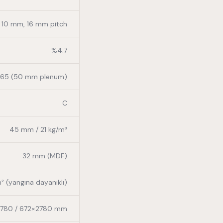
 10 mm, 16 mm pitch
%4.7
0.65 (50 mm plenum)
C
45 mm / 21 kg/m³
32 mm (MDF)
m² (yangına dayanıklı)
×2780 / 672×2780 mm