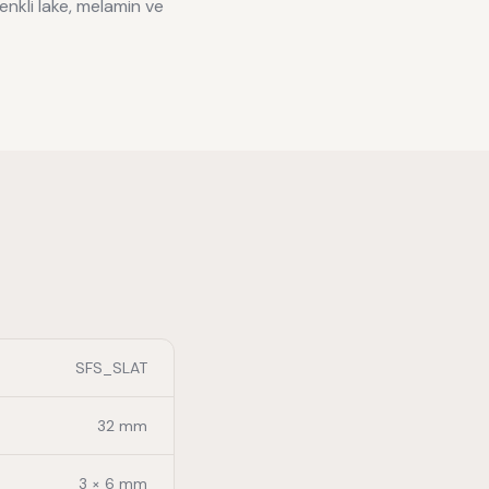
nkli lake, melamin ve
SFS_SLAT
32 mm
3 × 6 mm