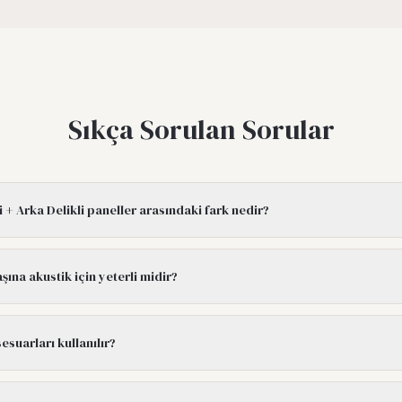
Sıkça Sorulan Sorular
li + Arka Delikli paneller arasındaki fark nedir?
aşına akustik için yeterli midir?
suarları kullanılır?