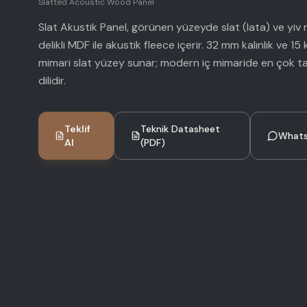
Slatted Acoustic Wood Panel
Slat Akustik Panel, görünen yüzeyde slat (lata) ve yiv
delikli MDF ile akustik fleece içerir. 32 mm kalınlık ve 15 
mimari slat yüzey sunar; modern iç mimaride en çok ta
dilidir.
Teklif
Teknik Datasheet
What
Al
(PDF)