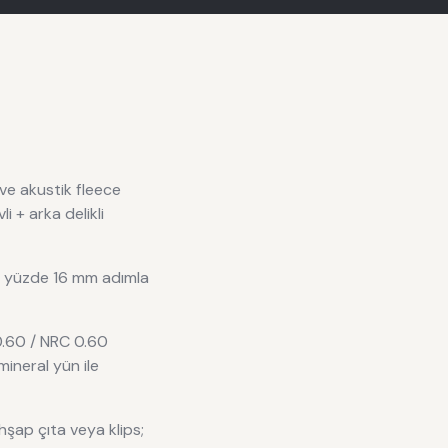
 ve akustik fleece
i + arka delikli
ka yüzde 16 mm adımla
.60 / NRC 0.60
mineral yün ile
hşap çıta veya klips;