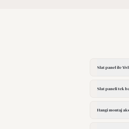
Slat panel ile Yiv
Slat paneli tek b
Hangi montaj akse