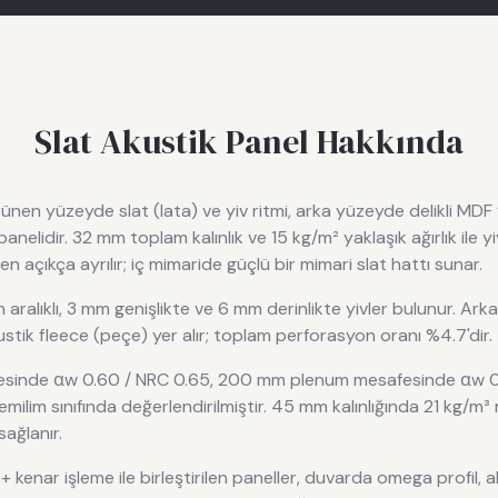
Slat Akustik Panel
Hakkında
rünen yüzeyde slat (lata) ve yiv ritmi, arka yüzeyde delikli MDF
nelidir. 32 mm toplam kalınlık ve 15 kg/m² yaklaşık ağırlık ile yivl
en açıkça ayrılır; iç mimaride güçlü bir mimari slat hattı sunar.
ralıklı, 3 mm genişlikte ve 6 mm derinlikte yivler bulunur. Ar
stik fleece (peçe) yer alır; toplam perforasyon oranı %4.7'dir.
sinde αw 0.60 / NRC 0.65, 200 mm plenum mesafesinde αw 0
C emilim sınıfında değerlendirilmiştir. 45 mm kalınlığında 21 kg/m³ 
ağlanır.
enar işleme ile birleştirilen paneller, duvarda omega profil, a