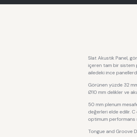
Slat Akustik Panel, gö
içeren tam bir sistem pa
ailedeki ince panellerd
Görünen yüzde 32 mm a
Ø10 mm delikler ve aku
50 mm plenum mesafe
değerleri elde edilir. 
optimum performans s
Tongue and Groove D+ k