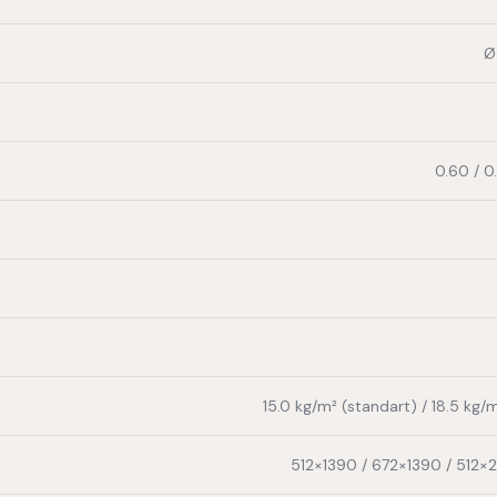
Ø
0.60 / 
15.0 kg/m² (standart) / 18.5 kg/
512×1390 / 672×1390 / 512