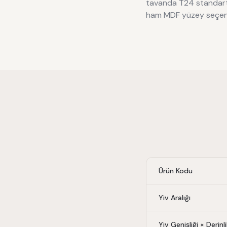
tavanda T24 standart s
ham MDF yüzey seçene
Ürün Kodu
Yiv Aralığı
Yiv Genişliği × Derinl