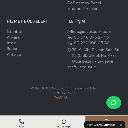
Ev Sineması Panel
İstanbul Projeleri
HIZMET BÖLGELERI
İLETIŞIM
İstanbul
info@sfsakustik.com
Ankara
+90 546 875 27 45
İzmir
+90 222 606 05 80
Bursa
75. Yıl Mh. Teksan San. Sit.
Antalya
11225 Sk. J Blok No:71-73,
Odunpazarı / Eskişehir
@sfs_acoustic
©
2026
SFS Akustik.
Tüm hakları saklıdır.
Gizlilik & KVKK
Teklif Alın →
Edit with
Ara
WhatsApp
Teklif Al