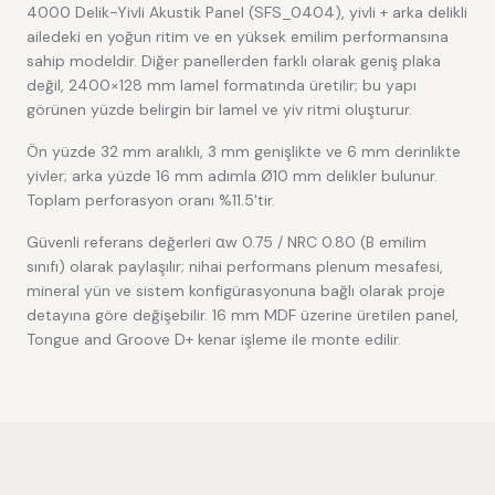
4000 Delik-Yivli Akustik Panel (SFS_0404), yivli + arka delikli
ailedeki en yoğun ritim ve en yüksek emilim performansına
sahip modeldir. Diğer panellerden farklı olarak geniş plaka
değil, 2400×128 mm lamel formatında üretilir; bu yapı
görünen yüzde belirgin bir lamel ve yiv ritmi oluşturur.
Ön yüzde 32 mm aralıklı, 3 mm genişlikte ve 6 mm derinlikte
yivler; arka yüzde 16 mm adımla Ø10 mm delikler bulunur.
Toplam perforasyon oranı %11.5'tir.
Güvenli referans değerleri αw 0.75 / NRC 0.80 (B emilim
sınıfı) olarak paylaşılır; nihai performans plenum mesafesi,
mineral yün ve sistem konfigürasyonuna bağlı olarak proje
detayına göre değişebilir. 16 mm MDF üzerine üretilen panel,
Tongue and Groove D+ kenar işleme ile monte edilir.