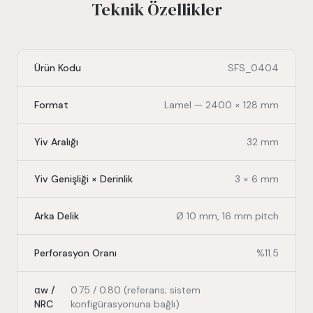
Teknik Özellikler
Ürün Kodu
SFS_0404
Format
Lamel — 2400 × 128 mm
Yiv Aralığı
32 mm
Yiv Genişliği × Derinlik
3 × 6 mm
Arka Delik
Ø 10 mm, 16 mm pitch
Perforasyon Oranı
%11.5
αw /
0.75 / 0.80 (referans; sistem
NRC
konfigürasyonuna bağlı)