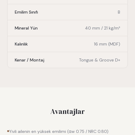
Emilim Sınıfı
B
Mineral Yün
40 mm / 21 kg/m³
Kalınlık
16 mm (MDF)
Kenar / Montaj
Tongue & Groove D+
Avantajlar
Yivli ailenin en yüksek emilimi (αw 0.75 / NRC 0.80)