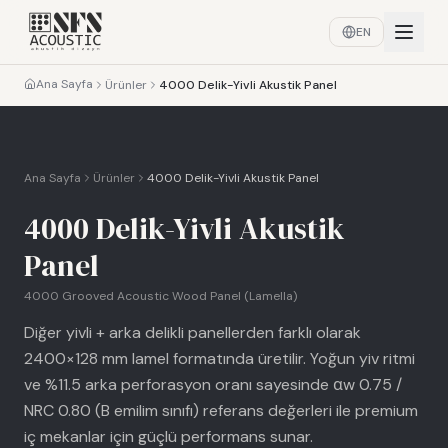
EN
Ana Sayfa
Ürünler
4000 Delik-Yivli Akustik Panel
Ana Sayfa
Ürünler
4000 Delik-Yivli Akustik Panel
4000 Delik-Yivli Akustik
Panel
4000 Grooved Acoustic Wood Panel (Lamella)
Diğer yivli + arka delikli panellerden farklı olarak
2400×128 mm lamel formatında üretilir. Yoğun yiv ritmi
ve %11.5 arka perforasyon oranı sayesinde αw 0.75 /
NRC 0.80 (B emilim sınıfı) referans değerleri ile premium
iç mekanlar için güçlü performans sunar.