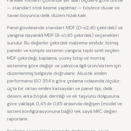
Paneller mimarın çiziminde yer alan ölçülere göre üretilir
— standart stok kesme yapılmaz — böylece duvar ve
tavan boyunca delik düzeni hizalı kalır.
Panel gövdesinde standart MDF (D-s2,d0 çekirdek) ve
yangına dayanıklı MDF (B-s1,d0 çekirdek) seçenekleri
sunulur. Bu değerler çekirdek malzeme sınıfıdır; bitmiş
panelin ve komple sistemin yangına tepki sınıfı seçilen
MDF çekirdeği, kaplama, yüzey bitişi ve montaj
sistemine göre değişir ve yalnızca ilgili ürün/sistem için
düzenlenmiş belgeyle doğrulanır. Akustik emilim
performansı ISO 354’e göre çınlama odasında ölçülür;
üçte bir oktav emilim katsayıları ve panel tipi, delik
deseni, arka boşluk derinliği ve ek taşyünü dolgusuna
göre yaklaşık 0,45 ile 0,85 arasında değişen (model ve
sistem konfigürasyonuna bağlı) tek sayılı NRC değeri
raporlanır.