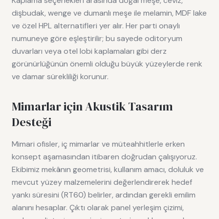
Kaplama seçenekleri arasında doğal meşe, ceviz,
dişbudak, wenge ve dumanlı meşe ile melamin, MDF lake
ve özel HPL alternatifleri yer alır. Her parti onaylı
numuneye göre eşleştirilir; bu sayede oditoryum
duvarları veya otel lobi kaplamaları gibi derz
görünürlüğünün önemli olduğu büyük yüzeylerde renk
ve damar sürekliliği korunur.
Mimarlar için Akustik Tasarım
Desteği
Mimari ofisler, iç mimarlar ve müteahhitlerle erken
konsept aşamasından itibaren doğrudan çalışıyoruz.
Ekibimiz mekânın geometrisi, kullanım amacı, doluluk ve
mevcut yüzey malzemelerini değerlendirerek hedef
yankı süresini (RT60) belirler, ardından gerekli emilim
alanını hesaplar. Çıktı olarak panel yerleşim çizimi,