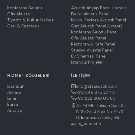
Konferans Salonu
Akustik Ahşap Panel Üreticisi
Ofis Akustik
Delikli Akustik Panel
Tiyatro & Kültür Merkezi
Mikro-Perfore Akustik Panel
Otel & Restoran
Slat Akustik Panel (Lineer)
Konferans Salonu Panel
Ofis Akustik Panel
Restoran & Kafe Panel
Stüdyo Akustik Panel
Ev Sineması Panel
İstanbul Projeleri
HIZMET BÖLGELERI
İLETIŞIM
İstanbul
info@sfsakustik.com
Ankara
+90 546 875 27 45
İzmir
+90 222 606 05 80
Bursa
75. Yıl Mh. Teksan San. Sit.
Antalya
11225 Sk. J Blok No:71-73,
Odunpazarı / Eskişehir
@sfs_acoustic