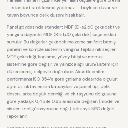
Paneller mimarın çiziminde yer alan ölçülere göre üretilir
— standart stok kesme yapılmaz — böylece duvar ve
tavan boyunca delik düzeni hizalı kalır.
Panel gövdesinde standart MDF (D-s2,d0 çekirdek) ve
yangına dayanıklı MDF (B-s1,d0 çekirdek) seçenekleri
sunulur. Bu değerler çekirdek malzeme sınıfıdır; bitmiş
panelin ve komple sistemin yangına tepki sınıfı seçilen
MDF çekirdeği, kaplama, yüzey bitişi ve montaj
sistemine göre değişir ve yalnızca ilgili ürün/sistem için
düzenlenmiş belgeyle doğrulanır. Akustik emilim
performansı ISO 354’e göre çınlama odasında ölçülür;
üçte bir oktav emilim katsayıları ve panel tipi, delik
deseni, arka boşluk derinliği ve ek taşyünü dolgusuna
göre yaklaşık 0,45 ile 0,85 arasında değişen (model ve
sistem konfigürasyonuna bağlı) tek sayılı NRC değeri
raporlanır.